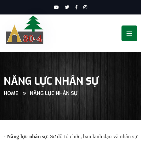
NĂNG LỰC NHÂN SỰ
HOME
NĂNG LỰC NHÂN SỰ
- Năng lực nhân sự
: Sơ đồ tổ chức, ban lãnh đạo và nhân sự